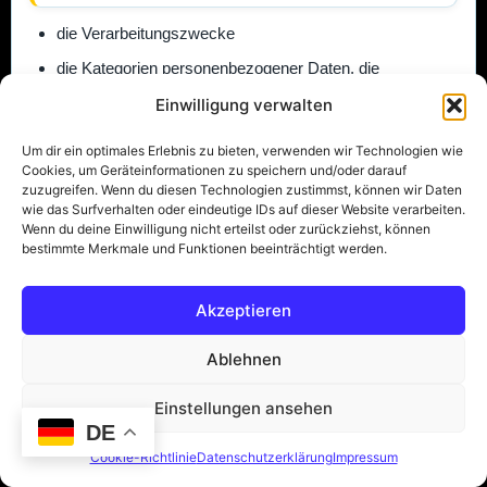
die Verarbeitungszwecke
die Kategorien personenbezogener Daten, die
verarbeitet werden
Einwilligung verwalten
die Empfänger oder Kategorien von Empfängern,
Um dir ein optimales Erlebnis zu bieten, verwenden wir Technologien wie
gegenüber denen die personenbezogenen Daten
Cookies, um Geräteinformationen zu speichern und/oder darauf
offengelegt worden sind oder noch offengelegt werden,
zuzugreifen. Wenn du diesen Technologien zustimmst, können wir Daten
insbesondere bei Empfängern in Drittländern oder bei
wie das Surfverhalten oder eindeutige IDs auf dieser Website verarbeiten.
Wenn du deine Einwilligung nicht erteilst oder zurückziehst, können
internationalen Organisationen
bestimmte Merkmale und Funktionen beeinträchtigt werden.
falls möglich die geplante Dauer, für die die
personenbezogenen Daten gespeichert werden, oder,
Akzeptieren
falls dies nicht möglich ist, die Kriterien für die
Festlegung dieser Dauer
Ablehnen
das Bestehen eines Rechts auf Berichtigung oder
Einstellungen ansehen
Löschung der sie betreffenden personenbezogenen
DE
Daten oder auf Einschränkung der Verarbeitung durch
Cookie-Richtlinie
Datenschutzerklärung
Impressum
den Verantwortlichen oder eines Widerspruchsrechts
gegen diese Verarbeitung